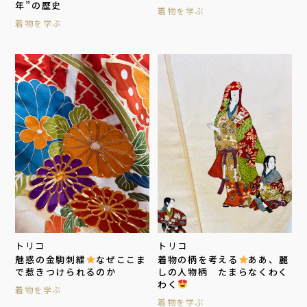
年”の歴史
着物を学ぶ
着物を学ぶ
トリコ
トリコ
魅惑の金駒刺繍
なぜここま
着物の柄を考える
ああ、麗
で惹きつけられるのか
しの人物柄 たまらなくわく
わく
着物を学ぶ
着物を学ぶ