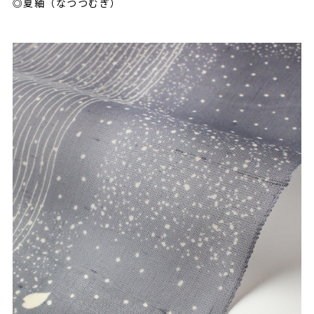
◎夏紬（なつつむぎ）