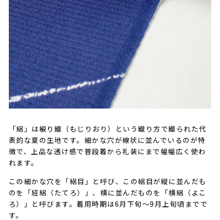
「絽」は綟り織（もじりおり）という織り方で織られた代
表的な夏の生地です。細かな穴が線状に並んでいるのが特
徴で、上品な透け感で普段着から礼装にまで幅幅広く使わ
れます。
この細かな穴を「絽目」と呼び、この絽目が縦に並んだも
のを「経絽（たてろ）」、横に並んだものを「横絽（よこ
ろ）」と呼びます。着用時期は6月下旬〜9月上旬頃までで
す。