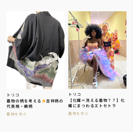
トリコ
トリコ
【化繊＝洗える着物？？】化
着物の柄を考える
吉祥柄の
繊にまつわるエトセトラ
代表格・鶴柄
着物を学ぶ
着物を学ぶ