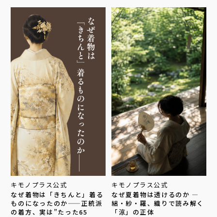
キモノプラス公式
キモノプラス公式
なぜ着物は「きちんと」着る
なぜ夏着物は透けるのか —
ものになったのか——正統派
絽・紗・羅、織りで読み解く
の着方、実は”たった65
「涼」の正体