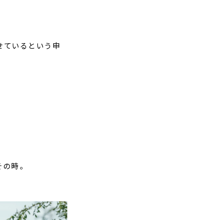
せているという申
その時。