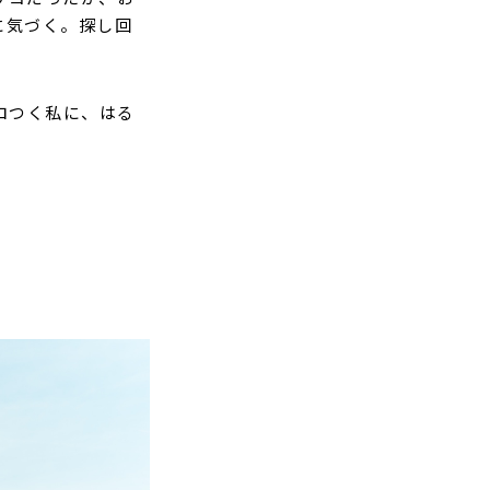
に気づく。探し回
ロつく私に、はる