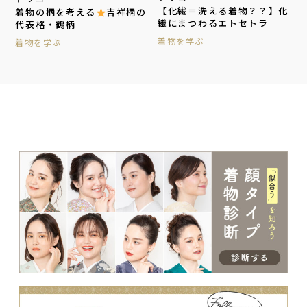
【化繊＝洗える着物？？】化
着物の柄を考える
吉祥柄の
繊にまつわるエトセトラ
代表格・鶴柄
着物を学ぶ
着物を学ぶ