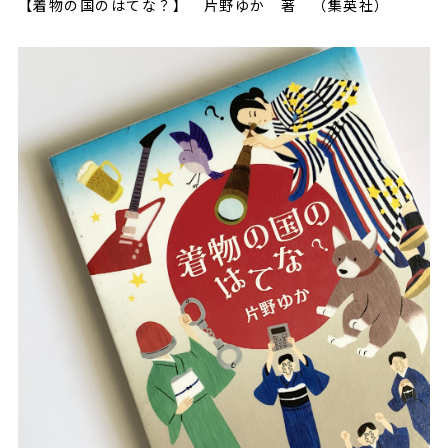
【着物の国のはてな？】 片野ゆか 著 （集英社）