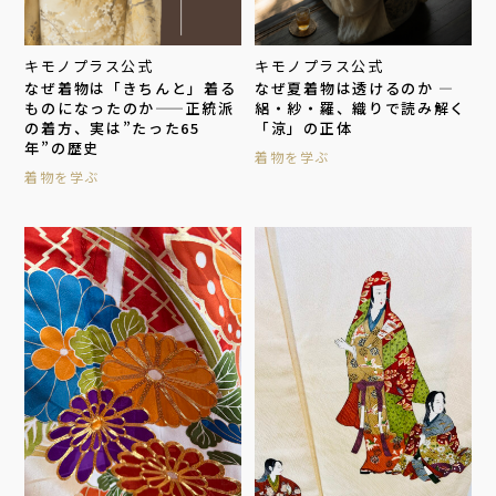
キモノプラス公式
キモノプラス公式
なぜ着物は「きちんと」着る
なぜ夏着物は透けるのか —
ものになったのか——正統派
絽・紗・羅、織りで読み解く
の着方、実は”たった65
「涼」の正体
年”の歴史
着物を学ぶ
着物を学ぶ