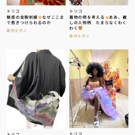
トリコ
トリコ
魅惑の金駒刺繍
なぜここま
着物の柄を考える
ああ、麗
で惹きつけられるのか
しの人物柄 たまらなくわく
わく
着物を学ぶ
着物を学ぶ
トリコ
トリコ