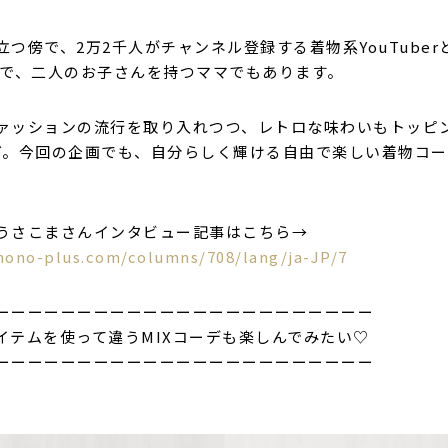
つ傍で、2万2千人がチャンネル登録する着物系YouTube
トで、二人のお子さんを持つママでもあります。
ァッションの流行を取り入れつつ、レトロな味わいもトッピ
グ。今回の企画でも、自分らしく輝ける自由で楽しい着物コ
うさこまさんインタビュー記事はこちら→
mono-plus.com/columns/708/lang/ja-JP/7
ーーーーーーーーーーーーーーーーーーーーーーー
イテムを使って違うMIXコーデも楽しんでみたい♡
ーーーーーーーーーーーーーーーーーーーーーーー