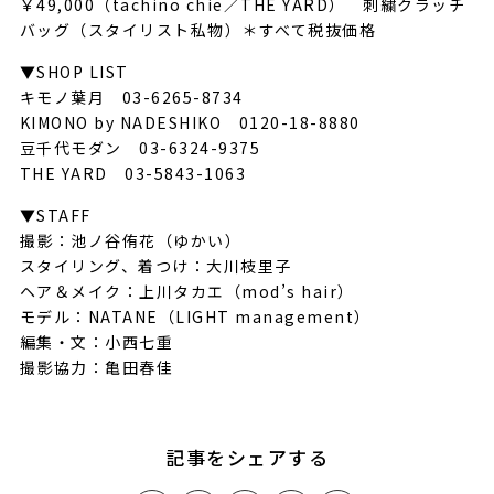
￥49,000（tachino chie／THE YARD） 刺繍クラッチ
バッグ（スタイリスト私物）＊すべて税抜価格
▼SHOP LIST
キモノ葉月 03-6265-8734
KIMONO by NADESHIKO 0120-18-8880
豆千代モダン 03-6324-9375
THE YARD 03-5843-1063
▼STAFF
撮影：池ノ谷侑花（ゆかい）
スタイリング、着つけ：大川枝里子
ヘア＆メイク：上川タカエ（mod’s hair）
モデル：NATANE（LIGHT management）
編集・文：小西七重
撮影協力：亀田春佳
記事をシェアする