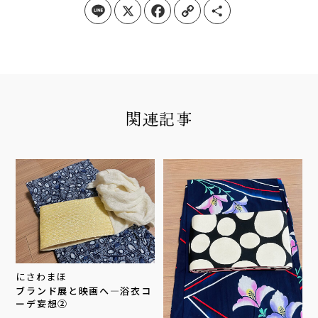
Line
X
Facebook
Copy Link
Share
関連記事
にさわまほ
ブランド展と映画へ―浴衣コ
ーデ妄想②