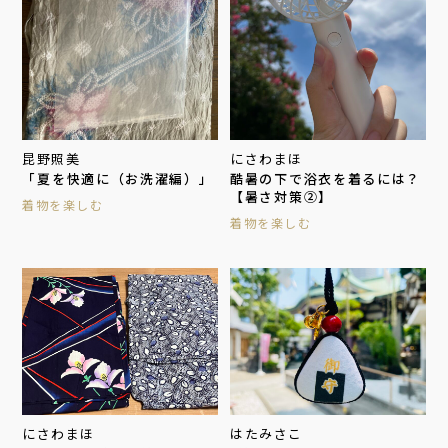
昆野照美
にさわまほ
「夏を快適に（お洗濯編）」
酷暑の下で浴衣を着るには？
【暑さ対策②】
着物を楽しむ
着物を楽しむ
にさわまほ
はたみさこ