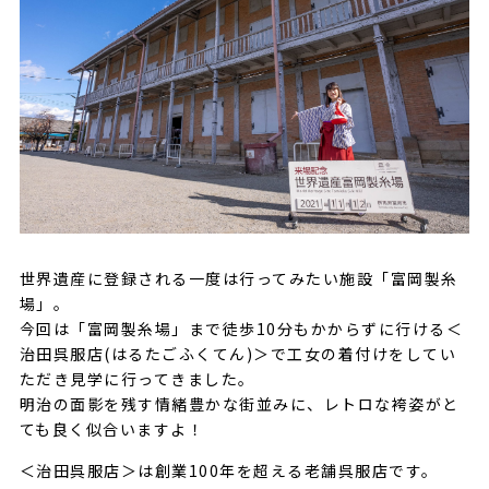
世界遺産に登録される一度は行ってみたい施設「富岡製糸
場」。
今回は「富岡製糸場」まで徒歩10分もかからずに行ける＜
治田呉服店(はるたごふくてん)＞で工女の着付けをしてい
ただき見学に行ってきました。
明治の面影を残す情緒豊かな街並みに、レトロな袴姿がと
ても良く似合いますよ！
＜治田呉服店＞は創業100年を超える老舗呉服店です。