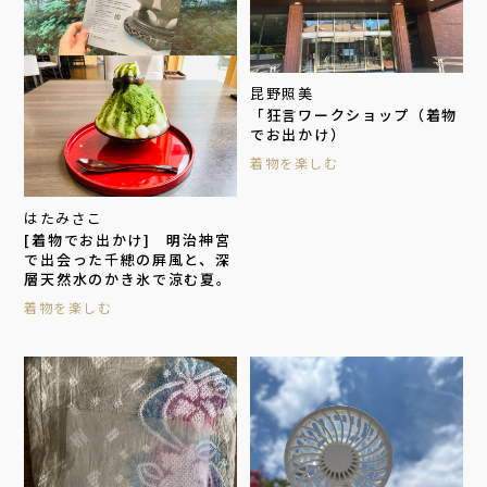
昆野照美
「狂言ワークショップ（着物
でお出かけ）
着物を楽しむ
はたみさこ
[着物でお出かけ] 明治神宮
で出会った千總の屏風と、深
層天然水のかき氷で涼む夏。
着物を楽しむ