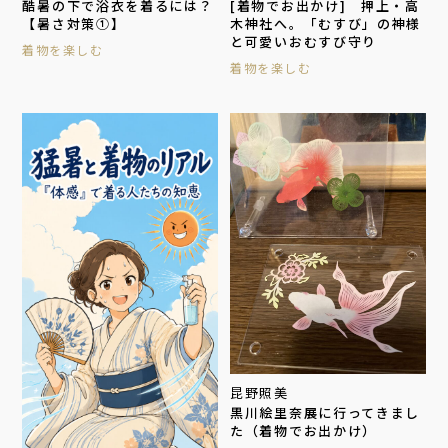
酷暑の下で浴衣を着るには？
[着物でお出かけ] 押上・高
【暑さ対策①】
木神社へ。「むすび」の神様
と可愛いおむすび守り
着物を楽しむ
着物を楽しむ
昆野照美
黒川絵里奈展に行ってきまし
た（着物でお出かけ）