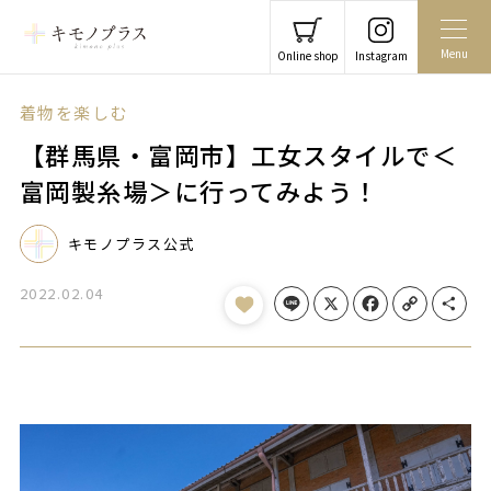
Menu
Online shop
Instagram
着物を楽しむ
【群馬県・富岡市】工女スタイルで＜
富岡製糸場＞に行ってみよう！
キモノプラス公式
2022.02.04
Line
X
Facebook
Copy Link
Share