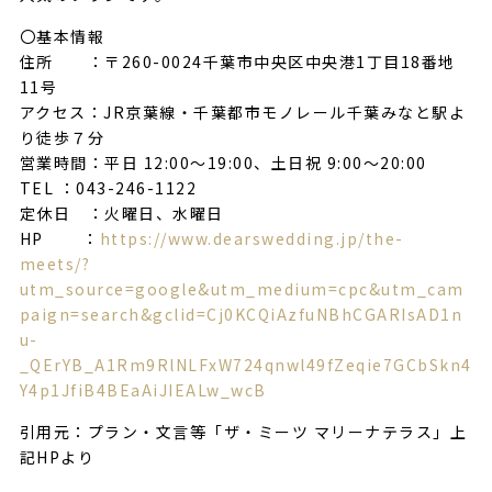
〇基本情報
住所 ：〒260-0024千葉市中央区中央港1丁目18番地
11号
アクセス：JR京葉線・千葉都市モノレール千葉みなと駅よ
り徒歩７分
営業時間：平日 12:00～19:00、土日祝 9:00～20:00
TEL ：043-246-1122
定休日 ：火曜日、水曜日
HP ：
https://www.dearswedding.jp/the-
meets/?
utm_source=google&utm_medium=cpc&utm_cam
paign=search&gclid=Cj0KCQiAzfuNBhCGARIsAD1n
u-
_QErYB_A1Rm9RlNLFxW724qnwl49fZeqie7GCbSkn4
Y4p1JfiB4BEaAiJIEALw_wcB
引用元：プラン・文言等「ザ・ミーツ マリーナテラス」上
記HPより