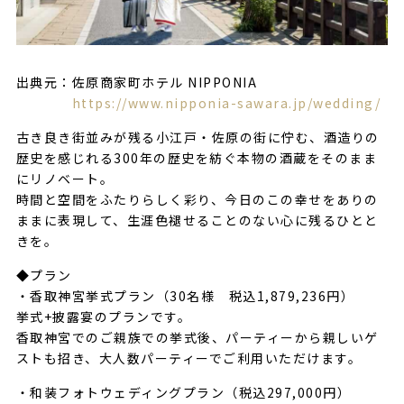
出典元：佐原商家町ホテル NIPPONIA
https://www.nipponia-sawara.jp/wedding/
古き良き街並みが残る小江戸・佐原の街に佇む、酒造りの
歴史を感じれる300年の歴史を紡ぐ本物の酒蔵をそのまま
にリノベート。
時間と空間をふたりらしく彩り、今日のこの幸せをありの
ままに表現して、生涯色褪せることのない心に残るひとと
きを。
◆プラン
・香取神宮挙式プラン（30名様 税込1,879,236円）
挙式+披露宴のプランです。
香取神宮でのご親族での挙式後、パーティーから親しいゲ
ストも招き、大人数パーティーでご利用いただけます。
・和装フォトウェディングプラン（税込297,000円）