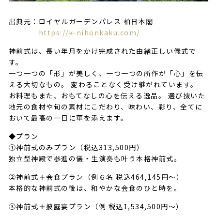
出典元：ロイヤルガーデンパレス 柏日本閣
https://k-nihonkaku.com/
神前式は、長い年月をかけ完成された由緒正しい儀式で
す。
一つ一つの「形」が美しく、一つ一つの所作が「心」を伝
える大切なもの。 変わることなく受け継がれています。
お料理もまた、おもてなしの心を伝える逸品。 選び抜いた
地元の食材や旬の素材にこだわり、味わい、彩り、全てに
おいて最高の一日に華を添えます。
◆プラン
①神前式のみプラン（税込313,500円）
独立型神殿で参進の儀・生演奏も叶う本格神前式。
②神前式＋会食プラン（例６名 税込464,145円～）
本格的な神前式の後は、和やかな会食のひと時を。
③神前式＋披露宴プラン（例 税込1,534,500円～）