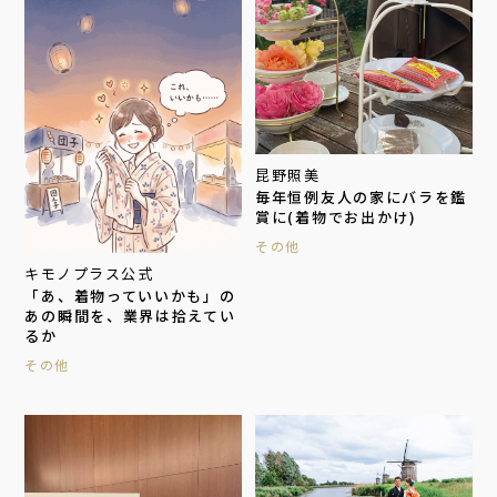
昆野照美
毎年恒例友人の家にバラを鑑
賞に(着物でお出かけ)
その他
キモノプラス公式
「あ、着物っていいかも」の
あの瞬間を、業界は拾えてい
るか
その他