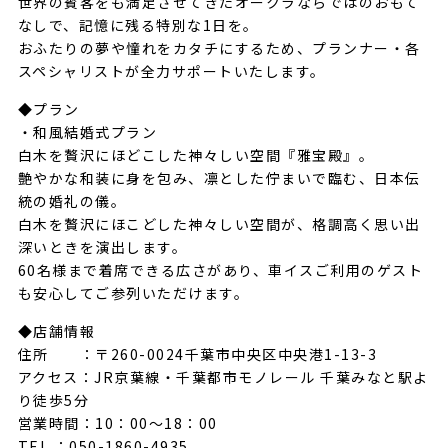
世界の賓客をも満足させてきたオークラならではのおもて
なしで、記憶に残る特別な1日を。
おふたりの夢や憧れをカタチにするため、プランナー・各
スペシャリストが全力サポートいたします。
◆プラン
・和風結婚式プラン
白木を贅沢にほどこした神々しい空間『雅宝殿』。
艶やかな和装に身を包み、凛とした佇まいで臨む、日本伝
統の婚礼の儀。
白木を贅沢にほこどした神々しい空間が、格調高く思い出
深いときを演出します。
60名様まで着席できる広さがあり、車イスご利用のゲスト
も安心してご参列いただけます。
◆店舗情報
住所 ：〒260-0024千葉市中央区中央港1-13-3
アクセス：JR京葉線・千葉都市モノレール 千葉みなと駅よ
り徒歩5分
営業時間：10：00～18：00
TEL ：050-1860-4935