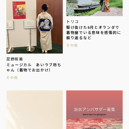
トリコ
駆け抜けた6月とオランダで
着物屋でいる意味を感傷的に
振り返るなど
その他
昆野照美
ミュージカル あいラブ坊ち
ゃん（着物でお出かけ）
その他