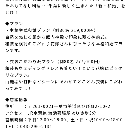
たおもてなし料理･･･千葉に新しく生まれた「新・和婚」を
ぜひ！
◆プラン
・本格挙式和婚プラン（例80名 219,000円）
自然を感じる厳かな館内神殿で印象に残る神前式。
和装を検討のこだわり花嫁さんにぴったりな本格和婚プラ
ンです。
・衣装こだわり派プラン（例80名 277,000円）
和装もウェディングドレスも着たい！という花嫁にピッタ
リなプラン。
白無垢や打掛などシーンにあわせてとことん衣装にこだわ
ってみては！
◆店舗情報
住所 ：〒261-0021千葉市美浜区ひび野2-10-2
アクセス：JR京葉線 海浜幕張駅より徒歩3分
営業時間：平日12:00～18:00、土・日・祝10:00～18:00
TEL ：043-296-2131