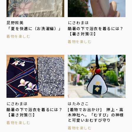
昆野照美
にさわまほ
「夏を快適に（お洗濯編）」
酷暑の下で浴衣を着るには？
【暑さ対策②】
着物を楽しむ
着物を楽しむ
にさわまほ
はたみさこ
酷暑の下で浴衣を着るには？
[着物でお出かけ] 押上・高
【暑さ対策①】
木神社へ。「むすび」の神様
と可愛いおむすび守り
着物を楽しむ
着物を楽しむ