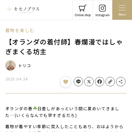
Menu
Online shop
Instagram
着物を楽しむ
【オランダの着付師】春爛漫ではしゃ
ぎまくる坊主
トリコ
2025.04.24
Line
X
Facebook
Copy Link
Share
オランダの春
日差しがあっという間に夏めいてきまし
た…(いくらなんでも早すぎるだろ)
着物が着やすい季節に突入したこともあり、おはようから