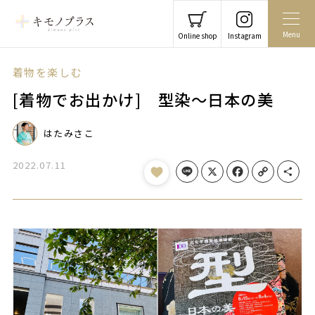
Menu
Online shop
Instagram
着物を楽しむ
[着物でお出かけ] 型染〜日本の美
はたみさこ
2022.07.11
Line
X
Facebook
Copy Link
Share