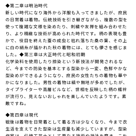
◆第二章は明治時代
新しい時代になり海外から洋服も入ってきましたが、庶民
の日常着は着物。伝統技術を引き継ぎながら、複数の型を
使って複雑な文様を染めたり、刺繍や友禅を組み合わせた
り、より精緻な技術が高められた時代です。柄の表現も豊
かで、役目を終えた蚕の成虫と枯れ落ちた桑の葉、その上
に白の絹糸が描かれた秋の着物には、とても儚さを感じま
した。◆第三章は大正時代と昭和初期
化学染料を使用したり捺染という新技法が開発されるな
ど、今までの防染を基本とする型染から一変、色鮮やかな
型染めができるようになり、庶民の女性たちの着物も華や
かになりました。男性の着物は縞や無地が多めでしたが、
タイプライターや高層ビルなど、世相を反映した柄の襦袢
が流行り、見えないおしゃれを楽しんでいたようです。素
敵ですね。
◆第四章は現代
戦後は着物を日常着として着る方は少なくなり、今まで衣
生活を支えてきた型染は生産量も減少していますが、型染
作家は、伝統工芸士として更なる技術や技法を磨き、これ