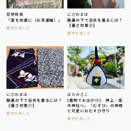
昆野照美
にさわまほ
「夏を快適に（お洗濯編）」
酷暑の下で浴衣を着るには？
【暑さ対策②】
着物を楽しむ
着物を楽しむ
にさわまほ
はたみさこ
酷暑の下で浴衣を着るには？
[着物でお出かけ] 押上・高
【暑さ対策①】
木神社へ。「むすび」の神様
と可愛いおむすび守り
着物を楽しむ
着物を楽しむ