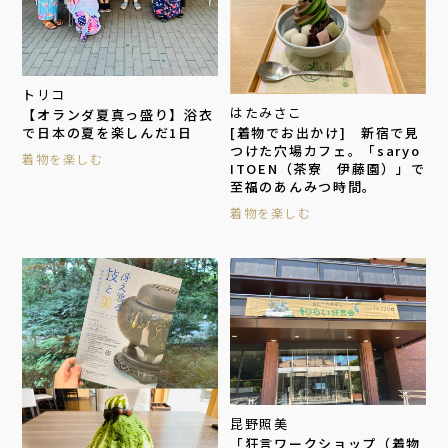
トリコ
はたみさこ
【オランダ夏真っ盛り】浴衣
[着物でお出かけ] 新宿で見
で日本の夏を楽しんだ1日
つけた穴場カフェ。「saryo
着物を楽しむ
ITOEN（茶寮 伊藤園）」で
至福のあんみつ時間。
着物を楽しむ
昆野照美
「狂言ワークショップ（着物