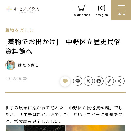
Menu
Online shop
Instagram
着物を楽しむ
[着物でお出かけ] 中野区立歴史民俗
資料館へ
はたみさこ
2022.06.08
Line
X
Facebook
Copy Link
Share
獅子の展示に惹かれて訪れた「中野区立民俗資料館」でし
たが、「中野はむかし海でした」というコピーに衝撃を受
け、常設展も見学しました。