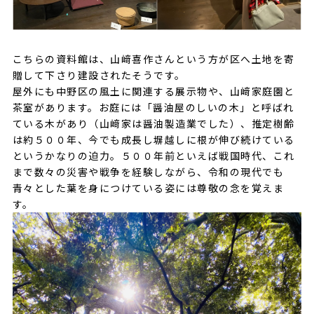
こちらの資料館は、山﨑喜作さんという方が区へ土地を寄
贈して下さり建設されたそうです。
屋外にも中野区の風土に関連する展示物や、山﨑家庭園と
茶室があります。お庭には「醤油屋のしいの木」と呼ばれ
ている木があり（山﨑家は醤油製造業でした）、推定樹齢
は約５００年、今でも成長し塀越しに根が伸び続けている
というかなりの迫力。５００年前といえば戦国時代、これ
まで数々の災害や戦争を経験しながら、令和の現代でも
青々とした葉を身につけている姿には尊敬の念を覚えま
す。