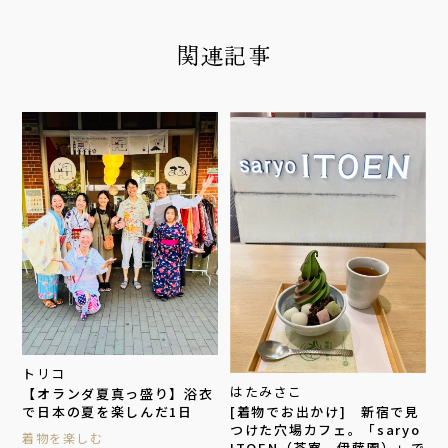
関連記事
トリコ
はたみさこ
【オランダ夏真っ盛り】浴衣
[着物でお出かけ] 新宿で見
で日本の夏を楽しんだ1日
つけた穴場カフェ。「saryo
着物を楽しむ
ITOEN（茶寮 伊藤園）」で