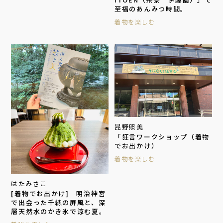
至福のあんみつ時間。
着物を楽しむ
昆野照美
「狂言ワークショップ（着物
でお出かけ）
着物を楽しむ
はたみさこ
[着物でお出かけ] 明治神宮
で出会った千總の屏風と、深
層天然水のかき氷で涼む夏。