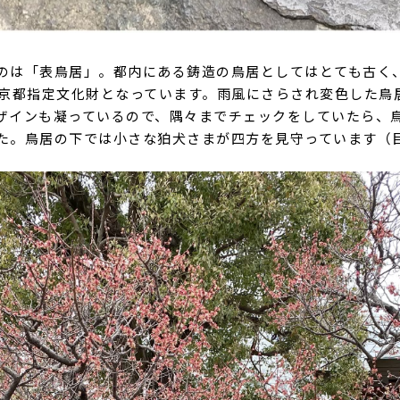
のは「表鳥居」。都内にある鋳造の鳥居としてはとても古く、
東京都指定文化財となっています。雨風にさらされ変色した鳥
ザインも凝っているので、隅々までチェックをしていたら、
た。鳥居の下では小さな狛犬さまが四方を見守っています（