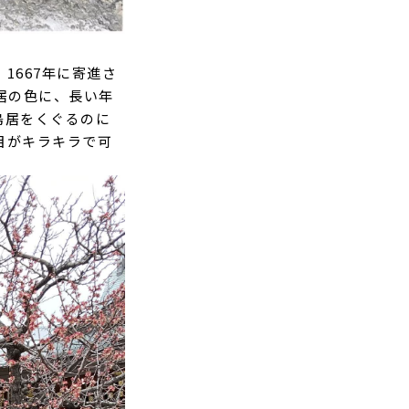
1667年に寄進さ
居の色に、長い年
鳥居をくぐるのに
目がキラキラで可