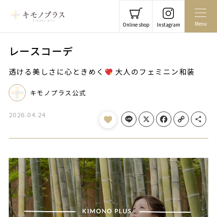
Menu
Online shop
Instagram
レースコーデ
透ける美しさに心ときめく
大人のフェミニン和装
キモノプラス公式
2026.04.24
Line
X
Facebook
Copy Link
Share