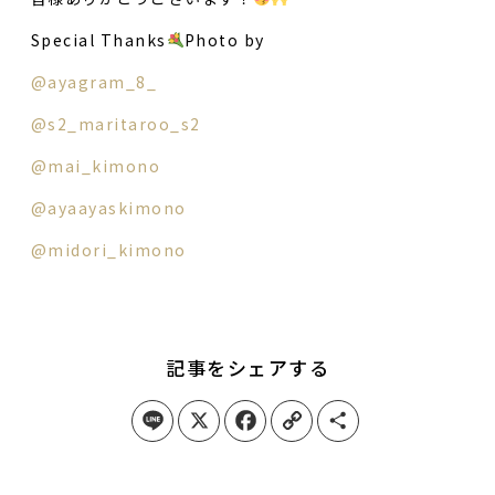
Special Thanks
Photo by
@ayagram_8_
@s2_maritaroo_s2
@mai_kimono
@ayaayaskimono
@midori_kimono
記事をシェアする
Line
X
Facebook
Copy Link
Share