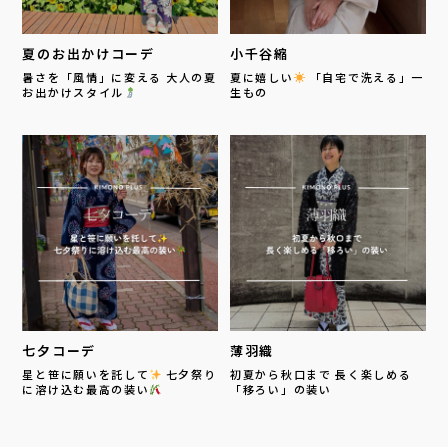
夏のお出かけコーデ
小千谷縮
暑さを「風情」に変える 大人の夏
夏に嬉しい
「自宅で洗える」一
お出かけスタイル
生もの
七夕コーデ
薄羽織
星と笹に願いを託して
七夕祭り
初夏から秋口まで 長く楽しめる
に溶け込む最高の装い
「移ろい」の装い