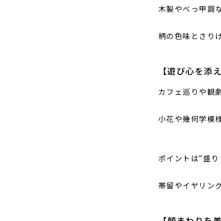
木製やべっ甲調
柄の色味とさり
【遊び心を添
カフェ巡りや観
小花や幾何学模
ポイントは“盛
帯留やイヤリン
【顔まわりを