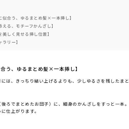
に似合う、ゆるまとめ髪×一本挿し】
添える、モチーフかんざし】
を美しく見せる挿し位置】
ャラリー】
似合う、ゆるまとめ髪×一本挿し】
着には、きっちり結い上げるよりも、少しゆるさを残したま
（後ろでまとめたお団子）に、細身のかんざしをすっと一本
いに仕上がります。