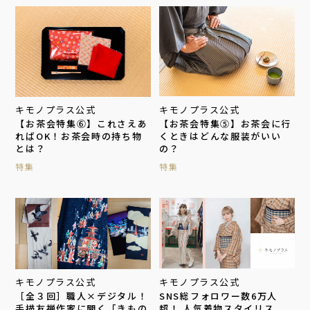
キモノプラス公式
キモノプラス公式
【お茶会特集⑤】お茶会に行
【お茶会特集⑥】これさえあ
くときはどんな服装がいい
ればOK！お茶会時の持ち物
の？
とは？
特集
特集
キモノプラス公式
キモノプラス公式
SNS総フォロワー数6万人
［全３回］職人×デジタル！
超！ 人気着物スタイリス
手描友禅作家に聞く「きもの