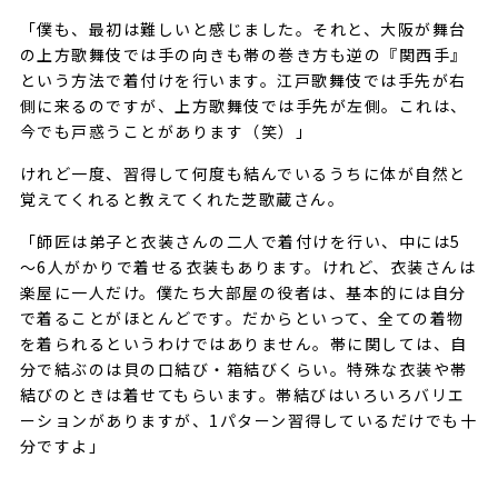
「僕も、最初は難しいと感じました。それと、大阪が舞台
の上方歌舞伎では手の向きも帯の巻き方も逆の『関西手』
という方法で着付けを行います。江戸歌舞伎では手先が右
側に来るのですが、上方歌舞伎では手先が左側。これは、
今でも戸惑うことがあります（笑）」
けれど一度、習得して何度も結んでいるうちに体が自然と
覚えてくれると教えてくれた芝歌蔵さん。
「師匠は弟子と衣装さんの二人で着付けを行い、中には5
～6人がかりで着せる衣装もあります。けれど、衣装さんは
楽屋に一人だけ。僕たち大部屋の役者は、基本的には自分
で着ることがほとんどです。だからといって、全ての着物
を着られるというわけではありません。帯に関しては、自
分で結ぶのは貝の口結び・箱結びくらい。特殊な衣装や帯
結びのときは着せてもらいます。帯結びはいろいろバリエ
ーションがありますが、1パターン習得しているだけでも十
分ですよ」