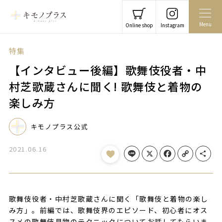
Menu
Online shop
Instagram
特集
【インタビュー後編】歌舞伎役者・中
村芝歌蔵さんに聞く! 歌舞伎と着物の
楽しみ方
キモノプラス公式
2021.06.16
Line
X
Facebook
Copy Link
Share
歌舞伎役者・中村芝歌蔵さんに聞く「歌舞伎と着物の楽し
み方」。前編では、歌舞伎界のエピソード、初心者にオス
スメの歌舞伎見物のテクニックについてお話してもらいま