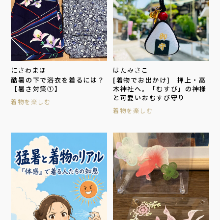
にさわまほ
はたみさこ
酷暑の下で浴衣を着るには？
[着物でお出かけ] 押上・高
【暑さ対策①】
木神社へ。「むすび」の神様
と可愛いおむすび守り
着物を楽しむ
着物を楽しむ