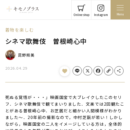
Menu
Online shop
Instagram
着物を楽しむ
シネマ歌舞伎 曽根崎心中
昆野照美
2026.04.29
Line
X
Facebook
Copy Link
Share
死ぬる覚悟が・・・」映画国宝で大ブレイクしたこのセリ
フ．シネマ歌舞伎で観てまいりました．文楽では2回観たこ
とがある曽根崎心中．お芝居だと細かい人間模様がわかり
ました～．20年前の撮影なので，中村芝翫が若い！しかし
ながら，映画国宝の二人をイメージしている方は，全体的