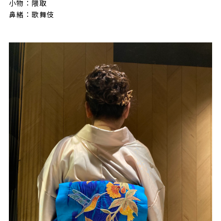
小物：隈取
鼻緒：歌舞伎