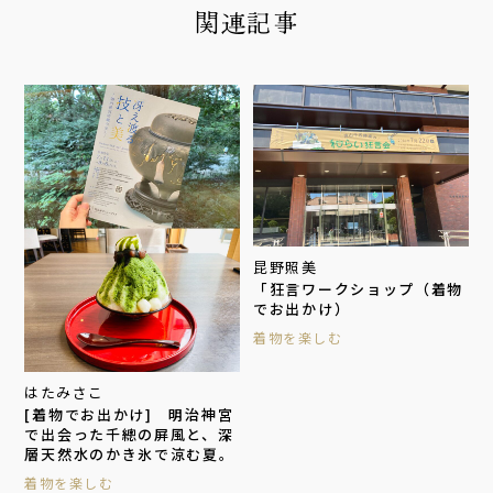
関連記事
昆野照美
「狂言ワークショップ（着物
でお出かけ）
着物を楽しむ
はたみさこ
[着物でお出かけ] 明治神宮
で出会った千總の屏風と、深
層天然水のかき氷で涼む夏。
着物を楽しむ