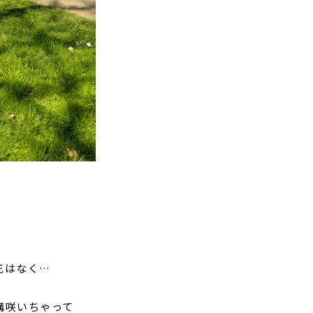
花はなく…
構咲いちゃって