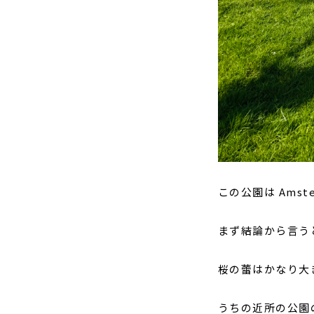
この公園は Ams
まず結論から言う
桜の蕾はかなり大
うちの近所の公園