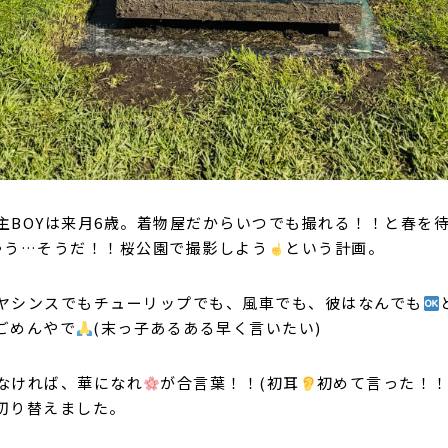
主BOYは来月6歳。着物屋だからいつでも撮れる！！と春を
ゃう…そうだ！！桜公園で撮影しよう
という計画。
ヤシンスでもチューリップでも、風車でも、彼はなんでも
ごめんやで
(末っ子あるある早く言いたい)
なければ、華になれ
が合言葉！！(初耳
初めて言った！
切り替えました。