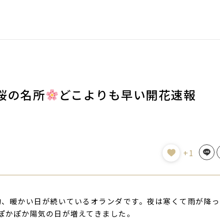
桜の名所
どこよりも早い開花速報
Line
+1
的、暖かい日が続いているオランダです。夜は寒くて雨が降
ぽかぽか陽気の日が増えてきました。