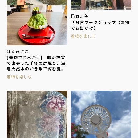
昆野照美
「狂言ワークショップ（着物
でお出かけ）
着物を楽しむ
はたみさこ
[着物でお出かけ] 明治神宮
で出会った千總の屏風と、深
層天然水のかき氷で涼む夏。
着物を楽しむ