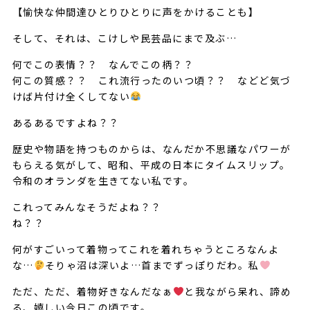
【愉快な仲間達ひとりひとりに声をかけることも】
そして、それは、こけしや民芸品にまで及ぶ…
何でこの表情？？ なんでこの柄？？
何この質感？？ これ流行ったのいつ頃？？ などど気づ
けば片付け全くしてない
あるあるですよね？？
歴史や物語を持つものからは、なんだか不思議なパワーが
もらえる気がして、昭和、平成の日本にタイムスリップ。
令和のオランダを生きてない私です。
これってみんなそうだよね？？
ね？？
何がすごいって着物ってこれを着れちゃうところなんよ
な…
そりゃ沼は深いよ…首までずっぽりだわ。私
ただ、ただ、着物好きなんだなぁ
と我ながら呆れ、諦め
る、嬉しい今日この頃です。