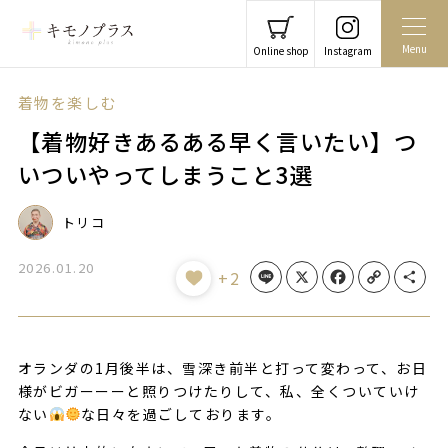
Menu
Online shop
Instagram
着物を楽しむ
【着物好きあるある早く言いたい】つ
いついやってしまうこと3選
トリコ
2026.01.20
Line
X
Facebook
Copy Link
Share
+2
オランダの1月後半は、雪深き前半と打って変わって、お日
様がビガーーーと照りつけたりして、私、全くついていけ
ない
な日々を過ごしております。