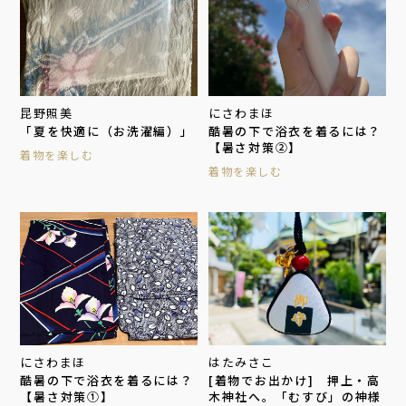
昆野照美
にさわまほ
「夏を快適に（お洗濯編）」
酷暑の下で浴衣を着るには？
【暑さ対策②】
着物を楽しむ
着物を楽しむ
にさわまほ
はたみさこ
酷暑の下で浴衣を着るには？
[着物でお出かけ] 押上・高
【暑さ対策①】
木神社へ。「むすび」の神様