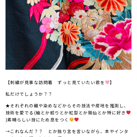
【刺繍が見事な訪問着 ずっと見ていたい君を
】
私だけでしょうか？？
★それぞれの織や染めなどからその技法や産地を推測し、
技術を愛でる(紬とか絞りとか紅型とか銘仙とか特に好き
)素晴らしい技にため息をつく
→これなんだ？？ とか独り言を言いながら、本やインタ