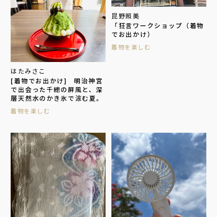
昆野照美
「狂言ワークショップ（着物
でお出かけ）
着物を楽しむ
はたみさこ
[着物でお出かけ] 明治神宮
で出会った千總の屏風と、深
層天然水のかき氷で涼む夏。
着物を楽しむ