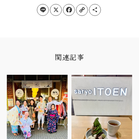
Line
X
Facebook
Copy Link
Share
関連記事