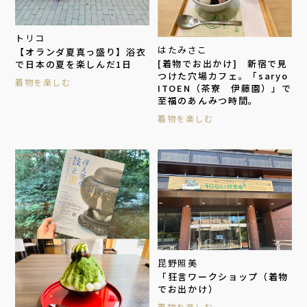
トリコ
はたみさこ
【オランダ夏真っ盛り】浴衣
[着物でお出かけ] 新宿で見
で日本の夏を楽しんだ1日
つけた穴場カフェ。「saryo
着物を楽しむ
ITOEN（茶寮 伊藤園）」で
至福のあんみつ時間。
着物を楽しむ
昆野照美
「狂言ワークショップ（着物
でお出かけ）
着物を楽しむ