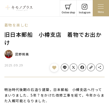
Menu
Online shop
Instagram
着物を楽しむ
旧日本郵船 小樽支店 着物でお出か
け
昆野照美
2025.09.29
Line
X
Facebook
Copy Link
Share
明治時代後期の石造り建築，日本郵船 小樽支店へ行って
まいりました．5年？をかけた改修工事を経て，今年からま
た入館可能となりました．