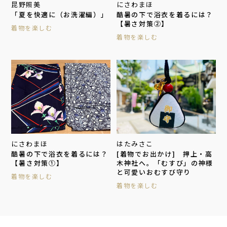
昆野照美
にさわまほ
「夏を快適に（お洗濯編）」
酷暑の下で浴衣を着るには？
【暑さ対策②】
着物を楽しむ
着物を楽しむ
にさわまほ
はたみさこ
酷暑の下で浴衣を着るには？
[着物でお出かけ] 押上・高
【暑さ対策①】
木神社へ。「むすび」の神様
と可愛いおむすび守り
着物を楽しむ
着物を楽しむ