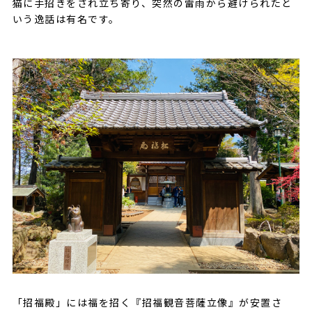
猫に手招きをされ立ち寄り、突然の雷雨から避けられたと
いう逸話は有名です。
「招福殿」には福を招く『招福観音菩薩立像』が安置さ