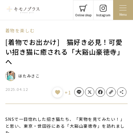
Menu
Online shop
Instagram
着物を楽しむ
[着物でお出かけ] 猫好き必見！可愛
い招き猫に癒される「大谿山豪徳寺」
へ
はたみさこ
2025.04.12
Line
X
Facebook
Copy Link
Share
+1
SNSで一目惚れした招き猫たち、「実物を見てみたい！」
と思い、東京・世田谷にある「大谿山豪徳寺」を訪れまし
た。