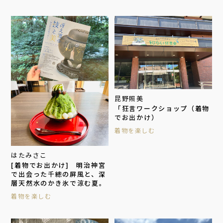
昆野照美
「狂言ワークショップ（着物
でお出かけ）
着物を楽しむ
はたみさこ
[着物でお出かけ] 明治神宮
で出会った千總の屏風と、深
層天然水のかき氷で涼む夏。
着物を楽しむ