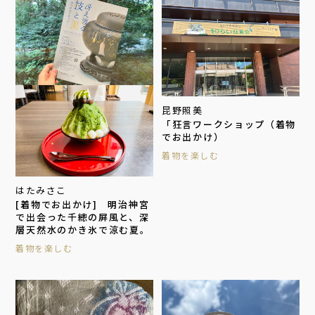
昆野照美
「狂言ワークショップ（着物
でお出かけ）
着物を楽しむ
はたみさこ
[着物でお出かけ] 明治神宮
で出会った千總の屏風と、深
層天然水のかき氷で涼む夏。
着物を楽しむ