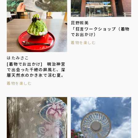
昆野照美
「狂言ワークショップ（着物
でお出かけ）
着物を楽しむ
はたみさこ
[着物でお出かけ] 明治神宮
で出会った千總の屏風と、深
層天然水のかき氷で涼む夏。
着物を楽しむ