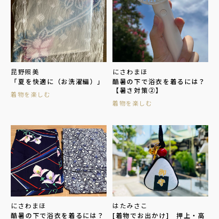
昆野照美
にさわまほ
「夏を快適に（お洗濯編）」
酷暑の下で浴衣を着るには？
【暑さ対策②】
着物を楽しむ
着物を楽しむ
にさわまほ
はたみさこ
酷暑の下で浴衣を着るには？
[着物でお出かけ] 押上・高